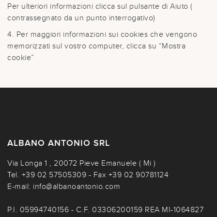
Per ulteriori informazioni clicca sul pulsante di Aiuto (
contrassegnato da un punto interrogativo)
4. Per maggiori informazioni sui cookies che vengono
memorizzati sul vostro computer, clicca su “Mostra
cookie”
ALBANO ANTONIO SRL
Via Longa 1 , 20072 Pieve Emanuele ( Mi )
Tel.
+39 02 57505309
- Fax +39 02 90781124
E-mail:
info@albanoantonio.com
P.I. 05994740156 - C.F. 03306200159 REA MI-1064827